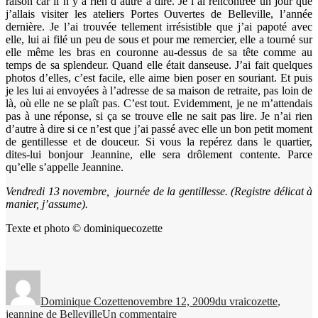
raison car il n’y a rien d’autre à dire. Je l’ai rencontrée un jour que
j’allais visiter les ateliers Portes Ouvertes de Belleville, l’année
dernière. Je l’ai trouvée tellement irrésistible que j’ai papoté avec
elle, lui ai filé un peu de sous et pour me remercier, elle a tourné sur
elle même les bras en couronne au-dessus de sa tête comme au
temps de sa splendeur. Quand elle était danseuse. J’ai fait quelques
photos d’elles, c’est facile, elle aime bien poser en souriant. Et puis
je les lui ai envoyées à l’adresse de sa maison de retraite, pas loin de
là, où elle ne se plaît pas. C’est tout. Evidemment, je ne m’attendais
pas à une réponse, si ça se trouve elle ne sait pas lire. Je n’ai rien
d’autre à dire si ce n’est que j’ai passé avec elle un bon petit moment
de gentillesse et de douceur. Si vous la repérez dans le quartier,
dites-lui bonjour Jeannine, elle sera drôlement contente. Parce
qu’elle s’appelle Jeannine.
Vendredi 13 novembre, journée de la gentillesse. (Registre délicat à
manier, j’assume).
Texte et photo © dominiquecozette
Auteur
Publié
Catégories
Étiquettes
le
Dominique Cozette
novembre 12, 2009
du vrai
cozette
,
sur
jeannine de Belleville
Un commentaire