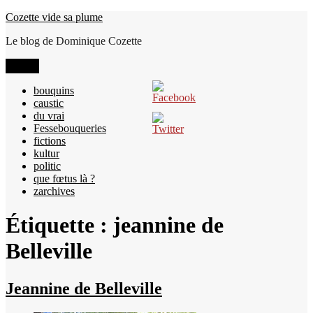
Aller
Cozette vide sa plume
au
Le blog de Dominique Cozette
contenu
Menu
bouquins
caustic
du vrai
Fessebouqueries
fictions
kultur
politic
que fœtus là ?
zarchives
Étiquette :
jeannine de
Belleville
Jeannine de Belleville