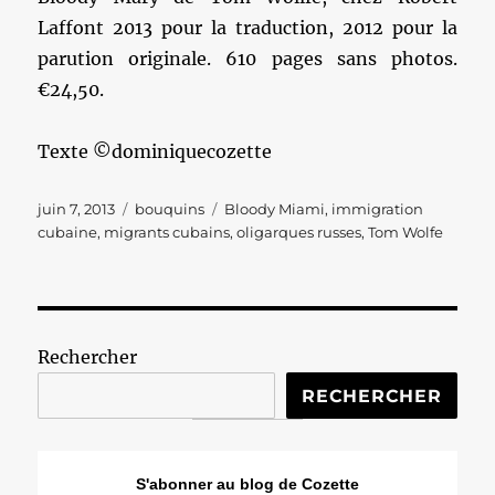
Laffont 2013 pour la traduction, 2012 pour la
parution originale. 610 pages sans photos.
€24,50.
Texte ©dominiquecozette
Publié
Catégories
Étiquettes
juin 7, 2013
bouquins
Bloody Miami
,
immigration
le
cubaine
,
migrants cubains
,
oligarques russes
,
Tom Wolfe
Rechercher
RECHERCHER
S'abonner au blog de Cozette