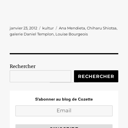
Publié
Catégories
Étiquettes
janvier 23, 2012
kultur
Ana Mendieta
,
Chiharu Shiotsa
,
le
galerie Daniel Templon
,
Louise Bourgeois
Rechercher
RECHERCHER
S'abonner au blog de Cozette