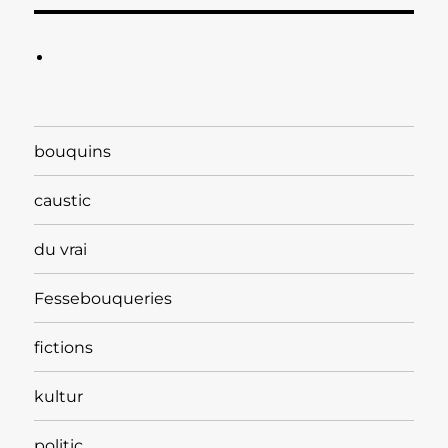
bouquins
caustic
du vrai
Fessebouqueries
fictions
kultur
politic