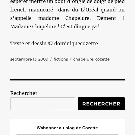
espérer mettre un bout d’ongle de doigt de pied
french-manucuré dans du L’Oréal quand on
s’appelle madame Chapelure. Dément !
Madame Chapelure ! C’est dingue ça !
Texte et dessin © dominiquecozette
Publié
Catégories
Étiquettes
septembre 13, 2009
fictions
chapelure
,
cozette
le
Rechercher
RECHERCHER
S'abonner au blog de Cozette