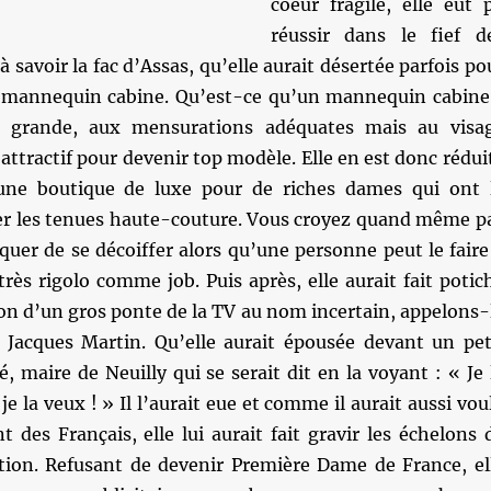
coeur fragile, elle eût 
réussir dans le fief d
 à savoir la fac d’Assas, qu’elle aurait désertée parfois po
e mannequin cabine. Qu’est-ce qu’un mannequin cabine
 grande, aux mensurations adéquates mais au visa
ttractif pour devenir top modèle. Elle en est donc rédui
 une boutique de luxe pour de riches dames qui ont 
r les tenues haute-couture. Vous croyez quand même p
squer de se décoiffer alors qu’une personne peut le faire
 très rigolo comme job. Puis après, elle aurait fait potic
on d’un gros ponte de la TV au nom incertain, appelons-
Jacques Martin. Qu’elle aurait épousée devant un pet
maire de Neuilly qui se serait dit en la voyant : « Je 
 je la veux ! » Il l’aurait eue et comme il aurait aussi vou
t des Français, elle lui aurait fait gravir les échelons 
tion. Refusant de devenir Première Dame de France, el