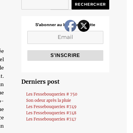
RECHERCHER
S'abonner au blog de Cozette
ée
el
le
t.
Derniers post
un
ue
Les Fessebouqueries # 750
o-
Son odeur après la pluie
Les Fessebouqueries #749
ue
Les Fessebouqueries #748
ce
Les Fessebouqueries #747
un