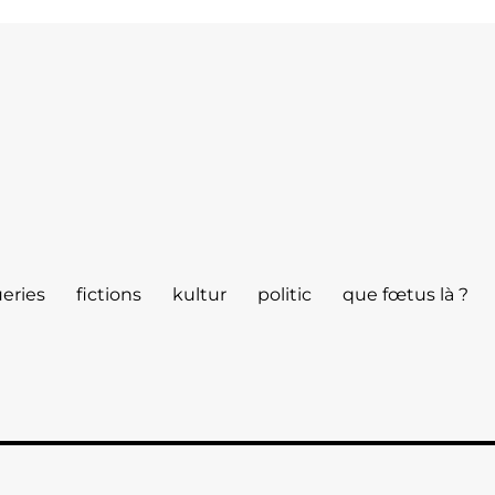
eries
fictions
kultur
politic
que fœtus là ?