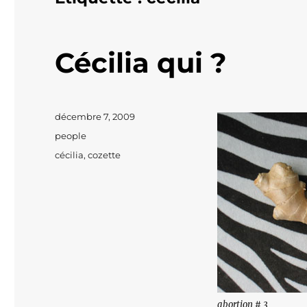
Cécilia qui ?
Publié
décembre 7, 2009
le
Catégories
people
Étiquettes
cécilia
,
cozette
abortion # 3