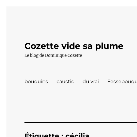
Cozette vide sa plume
Le blog de Dominique Cozette
bouquins
caustic
du vrai
Fessebouqu
Étiquette :
cécilia