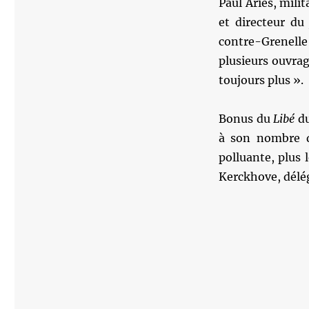
Paul Ariès, mili
et directeur du
contre-Grenelle 
plusieurs ouvrag
toujours plus ».
Bonus du
Libé
du
à son nombre de
polluante, plus 
Kerckhove, délég