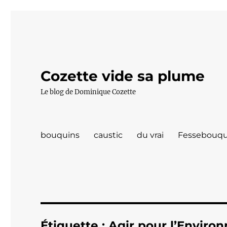
Cozette vide sa plume
Le blog de Dominique Cozette
bouquins
caustic
du vrai
Fessebouqu
Étiquette :
Agir pour l’Enviro