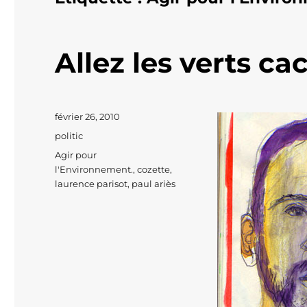
Allez les verts cac
Publié
février 26, 2010
le
Catégories
politic
Étiquettes
Agir pour
l'Environnement.
,
cozette
,
laurence parisot
,
paul ariès