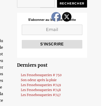
RECHERCHER
S'abonner au blog de Cozette
du
le
ot
eu
Derniers post
er
os
Les Fessebouqueries # 750
es
Son odeur après la pluie
Les Fessebouqueries #749
re
Les Fessebouqueries #748
la
Les Fessebouqueries #747
ce