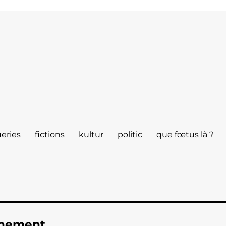
eries
fictions
kultur
politic
que fœtus là ?
nnement.