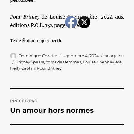
perturbée.
Pour Britney
de Louise Chennevière, 2024 aux
éditions P.O.L. 132 pages, 15 €.
Texte © dominique cozette
Auteur
Publié
Catégories
Dominique Cozette
septembre 4, 2024
bouquins
le
Étiquettes
Britney Spears
,
corps des femmes
,
Louise Chennevière
,
Nelly Caplan
,
Pour Britney
Navigation
PRÉCÉDENT
de
Un amour hors normes
Publication
précédente :
l’article