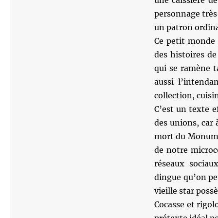
une caissière d
personnage très 
un patron ordin
Ce petit monde v
des histoires de 
qui se ramène t
aussi l’intenda
collection, cuisin
C’est un texte e
des unions, car 
mort du Monument
de notre microc
réseaux sociau
dingue qu’on peu
vieille star pos
Cocasse et rigol