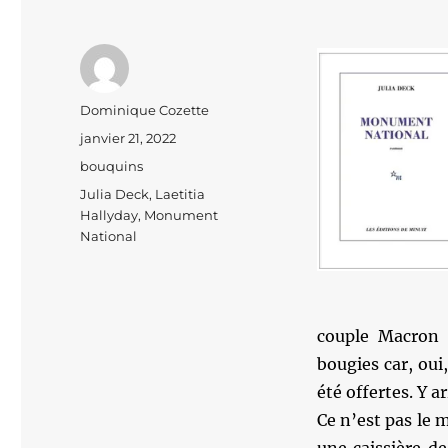
Auteur
Dominique Cozette
Publié
janvier 21, 2022
le
Catégories
bouquins
Étiquettes
Julia Deck
,
Laetitia
Hallyday
,
Monument
National
couple Macron l
bougies car, oui
été offertes. Y ar
Ce n’est pas le 