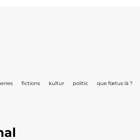
eries
fictions
kultur
politic
que fœtus là ?
nal