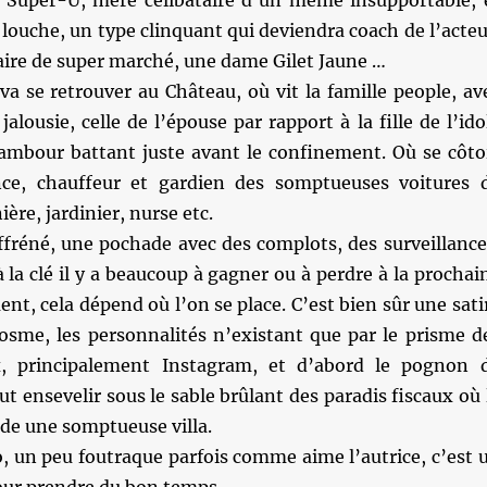
e Super-U, mère célibataire d’un même insupportable, 
louche, un type clinquant qui deviendra coach de l’acteu
aire de super marché, une dame Gilet Jaune …
a se retrouver au Château, où vit la famille people, av
jalousie, celle de l’épouse par rapport à la fille de l’ido
ambour battant juste avant le confinement. Où se côto
nce, chauffeur et gardien des somptueuses voitures 
ière, jardinier, nurse etc.
ffréné, une pochade avec des complots, des surveillance
à la clé il y a beaucoup à gagner ou à perdre à la prochai
, cela dépend où l’on se place. C’est bien sûr une sati
osme, les personnalités n’existant que par le prisme d
x, principalement Instagram, et d’abord le pognon 
t ensevelir sous le sable brûlant des paradis fiscaux où 
sède une somptueuse villa.
o, un peu foutraque parfois comme aime l’autrice, c’est 