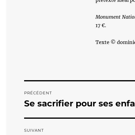
prétexte idéal p
Monument Natio
17 €.
Texte © domini
Navigation
PRÉCÉDENT
de
Se sacrifier pour ses enf
Publication
précédente :
l’article
SUIVANT