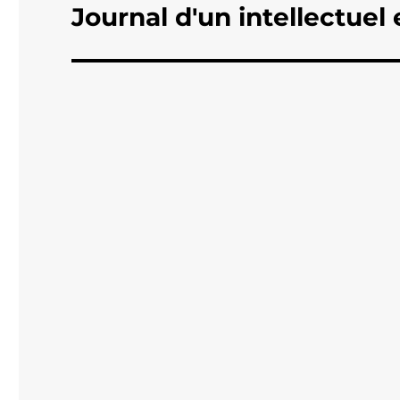
Journal d'un intellectue
Publication
suivante :