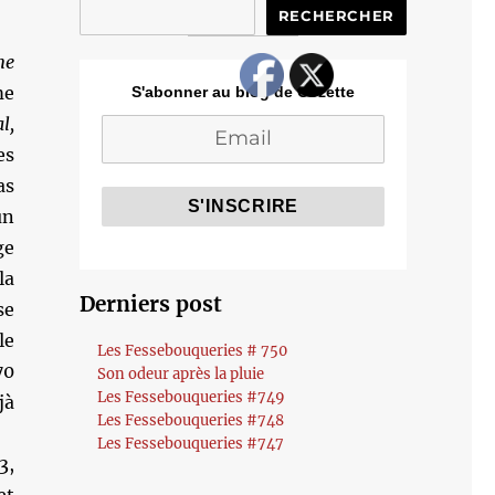
RECHERCHER
ne
me
S'abonner au blog de Cozette
l,
es
as
un
ge
la
Derniers post
se
le
Les Fessebouqueries # 750
70
Son odeur après la pluie
Les Fessebouqueries #749
jà
Les Fessebouqueries #748
Les Fessebouqueries #747
3,