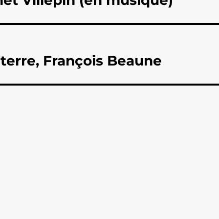
et Villepin (en musique)
 terre, François Beaune