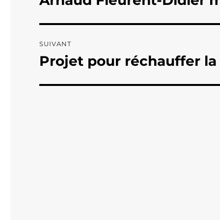
Arnaud Fleurent-Didier m
précédente :
l’article
SUIVANT
Projet pour réchauffer la
Publication
suivante :