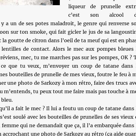
liqueur de prunelle extr
c’est son alcool 
t y a un de ses potes maladroit, le genre qui renverse s
goon sur ton smoke, qui fait gicler le jus de sa langousti
 la goutte de citron dans l’oeil de ta meuf qui est en pha
 lentilles de contact. Alors le mec aux pompes bleues 
 préviens, mec, tu me marches pas sur les pompes, OK ? 
t ce que tu veux, m’envoyer un coup de tatane dans 
mes bouteilles de prunelle de mes vieux, foutre le feu à 
er une photo de Sarkozy à mon rétro, faire des trucs av
tu m’entends, tu peux tout me faire mais pas touche à m
bleu.
u’il a fait le mec ? Il lui a foutu un coup de tatane dans 
 s’est soulé avec les bouteilles de prunelles de ses vieux 
sa femme qui ne demandait que ça, il l’a embarquée dans 
n accrochant une photo de Sarkozy au rétro (ça aide qua