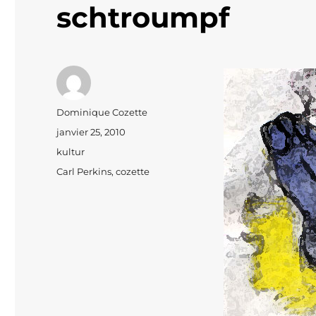
schtroumpf
Auteur
Dominique Cozette
Publié
janvier 25, 2010
le
Catégories
kultur
Étiquettes
Carl Perkins
,
cozette