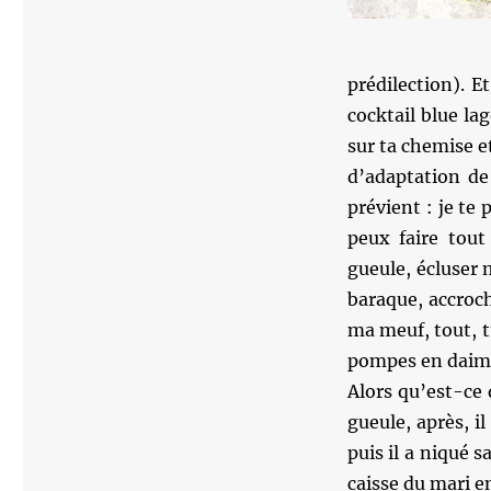
prédilection). E
cocktail blue la
sur ta chemise et
d’adaptation de
prévient : je te
peux faire tou
gueule, écluser 
baraque, accroch
ma meuf, tout, 
pompes en daim 
Alors qu’est-ce q
gueule, après, il
puis il a niqué 
caisse du mari e