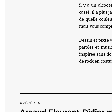
il y a un alcoot
cassé. Il a plus
de quelle coule
mais vous compr
Dessin et texte
paroles et musiq
inspirée sans do
de rock en costu
Navigation
PRÉCÉDENT
de
Publication