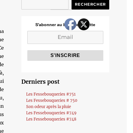
RECHERCHER
S'abonner au blog de Cozette
ma
me
Ce
me
de
à,
ui
Derniers post
de
Les Fessebouqueries #751
u,
Les Fessebouqueries # 750
un
Son odeur après la pluie
Les Fessebouqueries #749
us
Les Fessebouqueries #748
ux
ne