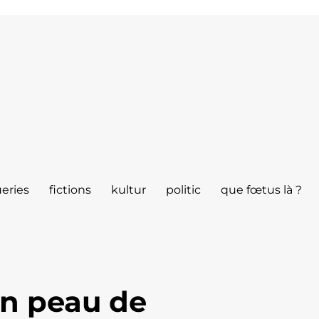
eries
fictions
kultur
politic
que fœtus là ?
n peau de