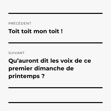
Navigation
PRÉCÉDENT
de
Toit toit mon toit !
Publication
précédente :
l’article
SUIVANT
Qu’auront dit les voix de ce
Publication
suivante :
premier dimanche de
printemps ?