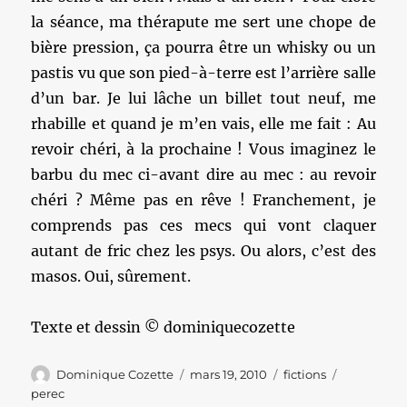
la séance, ma thérapute me sert une chope de
bière pression, ça pourra être un whisky ou un
pastis vu que son pied-à-terre est l’arrière salle
d’un bar. Je lui lâche un billet tout neuf, me
rhabille et quand je m’en vais, elle me fait : Au
revoir chéri, à la prochaine ! Vous imaginez le
barbu du mec ci-avant dire au mec : au revoir
chéri ? Même pas en rêve ! Franchement, je
comprends pas ces mecs qui vont claquer
autant de fric chez les psys. Ou alors, c’est des
masos. Oui, sûrement.
Texte et dessin © dominiquecozette
Auteur
Publié
Catégories
Étiquettes
Dominique Cozette
mars 19, 2010
fictions
le
perec