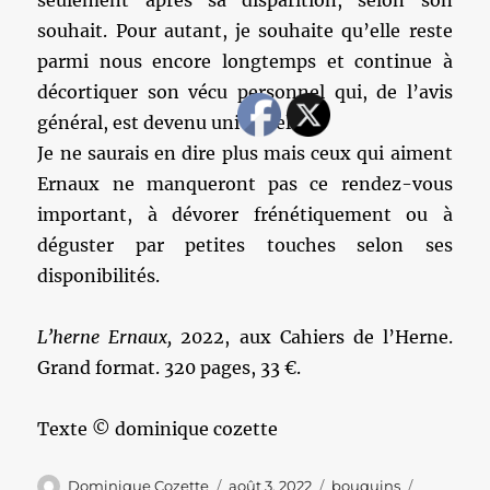
seulement après sa disparition, selon son
souhait. Pour autant, je souhaite qu’elle reste
parmi nous encore longtemps et continue à
décortiquer son vécu personnel qui, de l’avis
général, est devenu universel.
Je ne saurais en dire plus mais ceux qui aiment
Ernaux ne manqueront pas ce rendez-vous
important, à dévorer frénétiquement ou à
déguster par petites touches selon ses
disponibilités.
L’herne Ernaux,
2022, aux Cahiers de l’Herne.
Grand format. 320 pages, 33 €.
Texte © dominique cozette
Auteur
Publié
Catégories
Étiquette
Dominique Cozette
août 3, 2022
bouquins