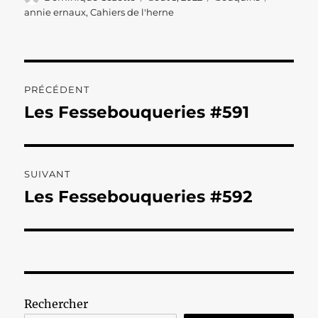
le
annie ernaux
,
Cahiers de l'herne
Navigation
PRÉCÉDENT
de
Les Fessebouqueries #591
Publication
précédente :
l’article
SUIVANT
Les Fessebouqueries #592
Publication
suivante :
Rechercher