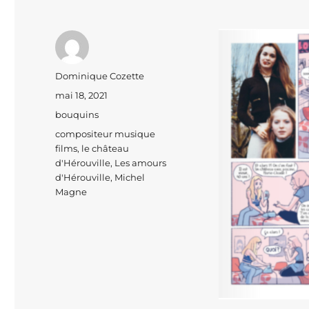
Auteur
Dominique Cozette
Publié
mai 18, 2021
le
Catégories
bouquins
Étiquettes
compositeur musique
films
,
le château
d'Hérouville
,
Les amours
d'Hérouville
,
Michel
Magne