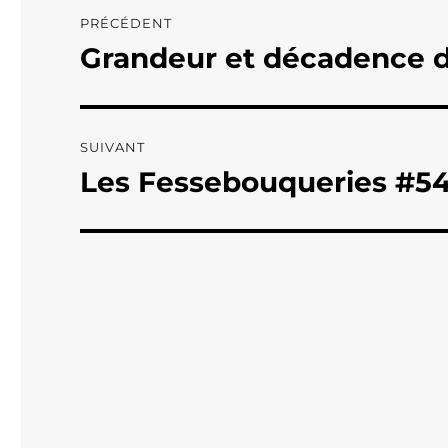
Navigation
PRÉCÉDENT
de
Grandeur et décadence d
Publication
précédente :
l’article
SUIVANT
Les Fessebouqueries #5
Publication
suivante :