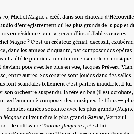
 70, Michel Magne a créé, dans son chateau d’Hérouville
udio d’enregistrement où les plus grands de la pop et d
enus en résidence pour y graver d’inoubliables œuvres.
chel Magne ? C’est un créateur génial, excessif, exubéran
é, dans les années cinquante, par composer des opéras
x et a été le premier a monter un ensemble de musique
Il devient pote avec les plus en vue, Jacques Prévert, Vian
sse, entre autres. Ses œuvres sont jouées dans des salles
 font scandales tellement c’est parfois inaudible. Il lui
er son orchestre suspendu, la tête en bas (il est acrobate,
lent va l’amener à composer des musiques de films — plu
 – dans les années soixante avec les plus grands (Magne
in
Magnus
qui veut dire le plus grand) Gavras, Verneuil,
ne… le cultissime
Tontons flingueurs
, c’est lui.
 pas dépensé (parce qu’il investit presque tout dans de