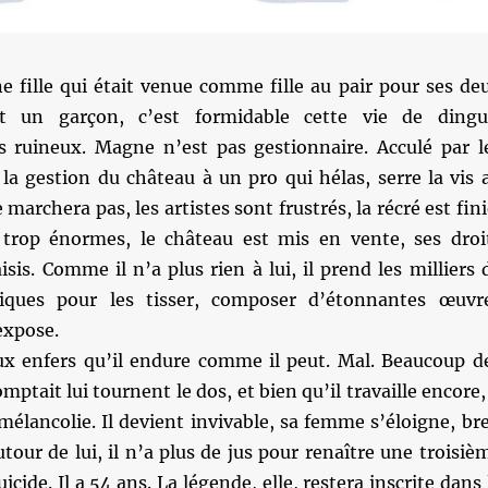
ne fille qui était venue comme fille au pair pour ses de
t un garçon, c’est formidable cette vie de dingu
 ruineux. Magne n’est pas gestionnaire. Acculé par l
e la gestion du château à un pro qui hélas, serre la vis 
archera pas, les artistes sont frustrés, la récré est fini
 trop énormes, le château est mis en vente, ses droi
isis. Comme il n’a plus rien à lui, il prend les milliers 
ques pour les tisser, composer d’étonnantes œuvr
expose.
x enfers qu’il endure comme il peut. Mal. Beaucoup d
omptait lui tournent le dos, et bien qu’il travaille encore, 
élancolie. Il devient invivable, sa femme s’éloigne, bre
utour de lui, il n’a plus de jus pour renaître une troisiè
suicide. Il a 54 ans. La légende, elle, restera inscrite dans 