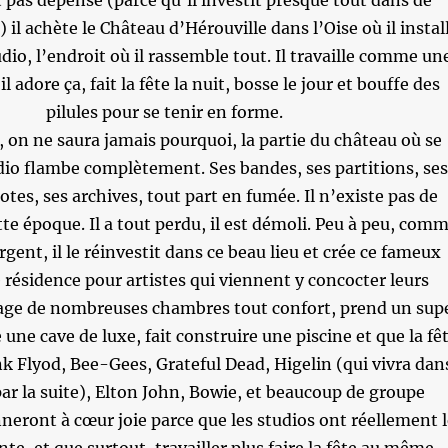
 il achète le Château d’Hérouville dans l’Oise où il instal
dio, l’endroit où il rassemble tout. Il travaille comme un
l adore ça, fait la fête la nuit, bosse le jour et bouffe des
pilules pour se tenir en forme.
 on ne saura jamais pourquoi, la partie du château où se
dio flambe complètement. Ses bandes, ses partitions, se
otes, ses archives, tout part en fumée. Il n’existe pas de
te époque. Il a tout perdu, il est démoli. Peu à peu, com
argent, il le réinvestit dans ce beau lieu et crée ce fameux
résidence pour artistes qui viennent y concocter leurs
age de nombreuses chambres tout confort, prend un sup
 une cave de luxe, fait construire une piscine et que la fê
 Flyod, Bee-Gees, Grateful Dead, Higelin (qui vivra dan
par la suite), Elton John, Bowie, et beaucoup de groupe
neront à cœur joie parce que les studios ont réellement 
te, et que surtout, travailler plus faire la fête au même