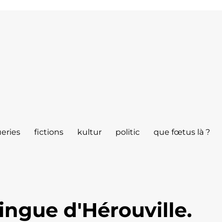
eries
fictions
kultur
politic
que fœtus là ?
ingue d'Hérouville.