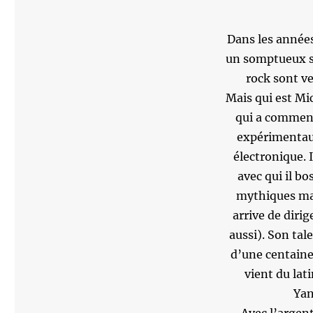
Dans les années
un somptueux st
rock sont v
Mais qui est Mi
qui a commenc
expérimentau
électronique. 
avec qui il bo
mythiques mais
arrive de dirig
aussi). Son ta
d’une centaine
vient du lat
Yan
Avec l’argent