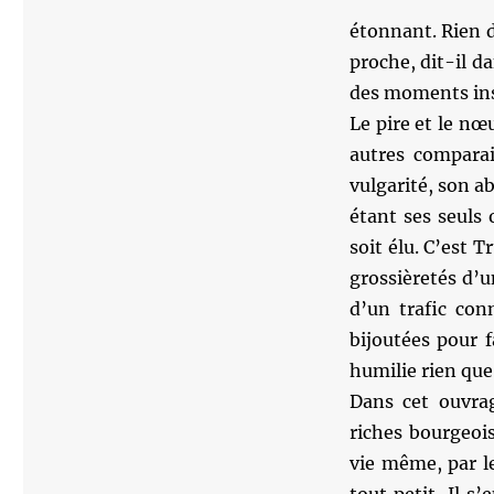
étonnant. Rien de
proche, dit-il da
des moments ins
Le pire et le nœu
autres comparai
vulgarité, son ab
étant ses seuls 
soit élu. C’est T
grossièretés d’u
d’un trafic con
bijoutées pour f
humilie rien que
Dans cet ouvrage
riches bourgeois
vie même, par le