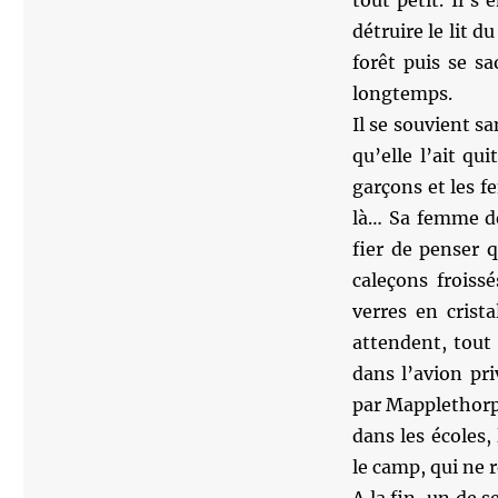
tout petit. Il s’
détruire le lit d
forêt puis se s
longtemps.
Il se souvient s
qu’elle l’ait qu
garçons et les f
là… Sa femme de
fier de penser q
caleçons froissé
verres en crist
attendent, tout
dans l’avion pri
par Mapplethorpe
dans les écoles,
le camp, qui ne 