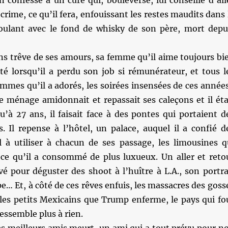
en confesse à un curé qui, bouleversé, lui conseille d’all
u crime, ce qu’il fera, enfouissant les restes maudits dans 
aoulant avec le fond de whisky de son père, mort depu
ans trêve de ses amours, sa femme qu’il aime toujours bi
itté lorsqu’il a perdu son job si rémunérateur, et tous l
emmes qu’il a adorés, les soirées insensées de ces année
 ménage amidonnait et repassait ses caleçons et il éta
u’à 27 ans, il faisait face à des pontes qui portaient d
s. Il repense à l’hôtel, un palace, auquel il a confié d
al à utiliser à chacun de ses passage, les limousines q
 ce qu’il a consommé de plus luxueux. Un aller et reto
vé pour déguster des shoot à l’huître à L.A., son portra
… Et, à côté de ces rêves enfuis, les massacres des goss
 les petits Mexicains que Trump enferme, le pays qui fo
ressemble plus à rien.