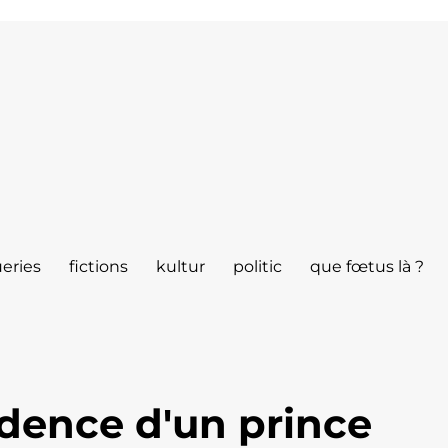
eries
fictions
kultur
politic
que fœtus là ?
dence d'un prince