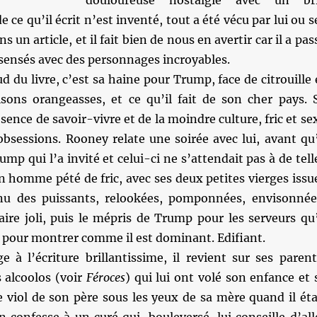
douloureuse nostalgie avec un br
 ce qu’il écrit n’est inventé, tout a été vécu par lui ou s
ns un article, et il fait bien de nous en avertir car il a pas
ensés avec des personnages incroyables.
d du livre, c’est sa haine pour Trump, face de citrouille 
sons orangeasses, et ce qu’il fait de son cher pays. 
sence de savoir-vivre et de la moindre culture, fric et se
obsessions. Rooney relate une soirée avec lui, avant qu’
rump qui l’a invité et celui-ci ne s’attendait pas à de tell
n homme pété de fric, avec ses deux petites vierges issu
nu des puissants, relookées, pomponnées, envisonnée
aire joli, puis le mépris de Trump pour les serveurs qu’
 pour montrer comme il est dominant. Edifiant.
 à l’écriture brillantissime, il revient sur ses parent
 alcoolos (voir
Féroces
) qui lui ont volé son enfance et 
 viol de son père sous les yeux de sa mère quand il éta