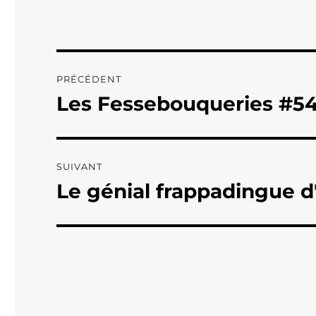
Navigation
PRÉCÉDENT
de
Les Fessebouqueries #5
Publication
précédente :
l’article
SUIVANT
Le génial frappadingue d'
Publication
suivante :