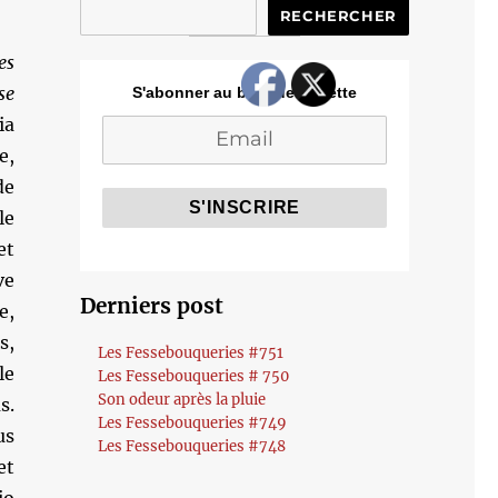
RECHERCHER
es
se
S'abonner au blog de Cozette
ia
e,
de
le
et
ve
Derniers post
e,
s,
Les Fessebouqueries #751
le
Les Fessebouqueries # 750
Son odeur après la pluie
s.
Les Fessebouqueries #749
us
Les Fessebouqueries #748
et