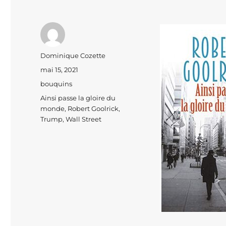
Auteur
Dominique Cozette
Publié
mai 15, 2021
le
Catégories
bouquins
Étiquettes
Ainsi passe la gloire du
monde
,
Robert Goolrick
,
Trump
,
Wall Street