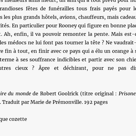
ses meilleurs amis meurt, un ami qui a tout prévu pour n
andioses fêtes de funérailles tous frais payés pour l
s les plus grands hôtels, avions, chauffeurs, mais cadea
ités. En particulier pour Rooney qui figure en bonne pla
. Ah, enfin, il va pouvoir remonter la pente. Mais est-
 les médocs ne lui font pas tourner la tête ? Ne vaudrait-
 fin à tout, en finir avec ce pays qui a élu un orange à 
terme à ses souffrance indicibles et partir avec son chi
autres cieux ? Âpre et déchirant, pour ne pas di
loire du monde
de Robert Goolrick (titre original :
Prisone
. Traduit par Marie de Prémonville. 192 pages
que cozette