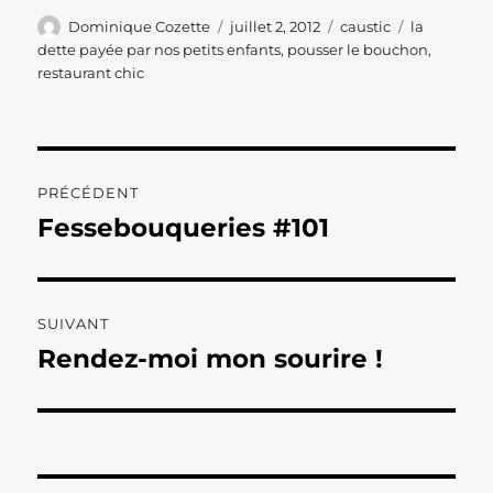
Auteur
Publié
Catégories
Étiquettes
Dominique Cozette
juillet 2, 2012
caustic
la
le
dette payée par nos petits enfants
,
pousser le bouchon
,
restaurant chic
Navigation
PRÉCÉDENT
de
Fessebouqueries #101
Publication
précédente :
l’article
SUIVANT
Rendez-moi mon sourire !
Publication
suivante :