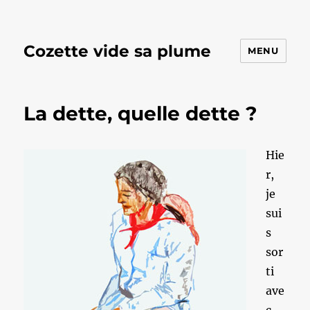
Cozette vide sa plume
MENU
La dette, quelle dette ?
Hie
r,
je
sui
s
sor
ti
ave