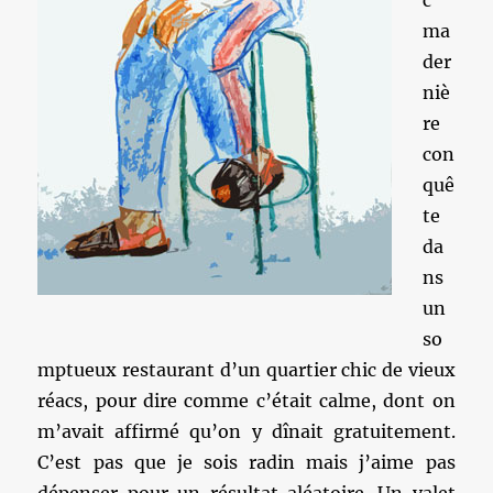
c
ma
der
niè
re
con
quê
te
da
ns
un
so
mptueux restaurant d’un quartier chic de vieux
réacs, pour dire comme c’était calme, dont on
m’avait affirmé qu’on y dînait gratuitement.
C’est pas que je sois radin mais j’aime pas