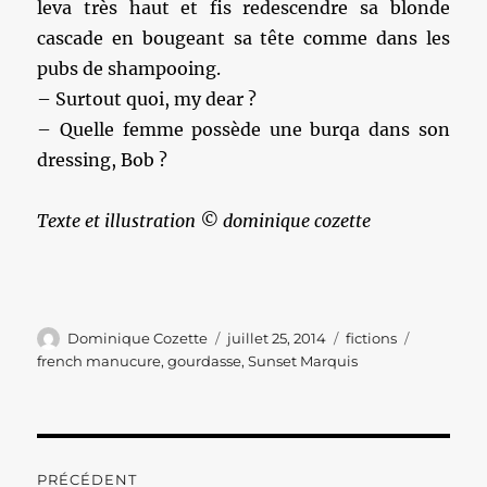
leva très haut et fis redescendre sa blonde
cascade en bougeant sa tête comme dans les
pubs de shampooing.
– Surtout quoi, my dear ?
– Quelle femme possède une burqa dans son
dressing, Bob ?
Texte et illustration © dominique cozette
Auteur
Publié
Catégories
Étiquette
Dominique Cozette
juillet 25, 2014
fictions
le
french manucure
,
gourdasse
,
Sunset Marquis
Navigation
PRÉCÉDENT