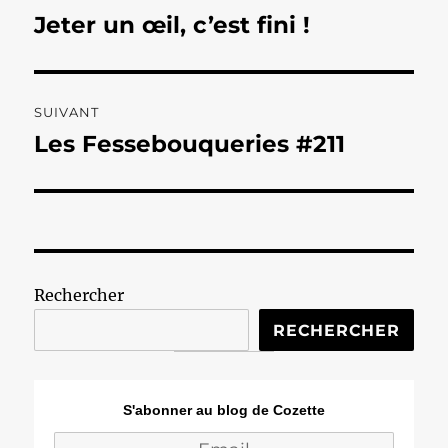
de
Jeter un œil, c’est fini !
Publication
précédente :
l’article
SUIVANT
Les Fessebouqueries #211
Publication
suivante :
Rechercher
RECHERCHER
S'abonner au blog de Cozette