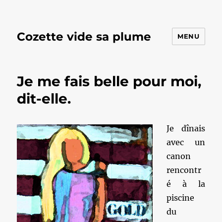
Cozette vide sa plume
MENU
Je me fais belle pour moi,
dit-elle.
Je dînais
avec un
canon
rencontr
é à la
piscine
du