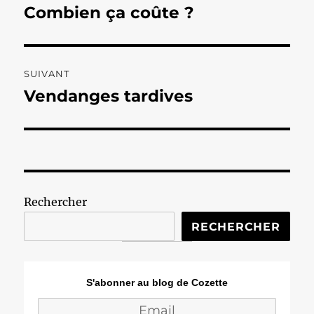
de
Combien ça coûte ?
Publication
précédente :
l’article
SUIVANT
Vendanges tardives
Publication
suivante :
Rechercher
RECHERCHER
S'abonner au blog de Cozette