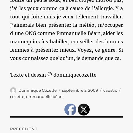
foutre un peu le souk, et ben croyez moi ou pas,
j’ai les yeux comme ça à cause de l’allergie. Y a
tout qui foire mais je veux tellement travailler.
J’aimerais bien présenter la météo, m’occuper
d’une ONG comme Emmanuelle Béart, aider les
mannequins à s’habiller, conseiller des bonnes
femmes à présenter mieux. Voyez, ce genre. Si
vous connaissez quelqu’un, je demande que ça.
Texte et dessin © dominiquecozette
Auteur
Publié
Catégories
Étiqu
Dominique Cozette
septembre 5, 2009
caustic
le
cozette
,
emmanuelle béart
Navigation
PRÉCÉDENT