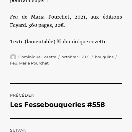
pourtant super !
Feu
de Maria Pourchet, 2021, aux éditions
Fayard. 360 pages, 20€.
Texte (lamentable) © dominique cozette
Auteur
Publié
Catégories
Étique
Dominique Cozette
octobre 9, 2021
bouquins
le
Feu
,
Maria Pourchet
Navigation
PRÉCÉDENT
de
Les Fessebouqueries #558
Publication
précédente :
l’article
SUIVANT