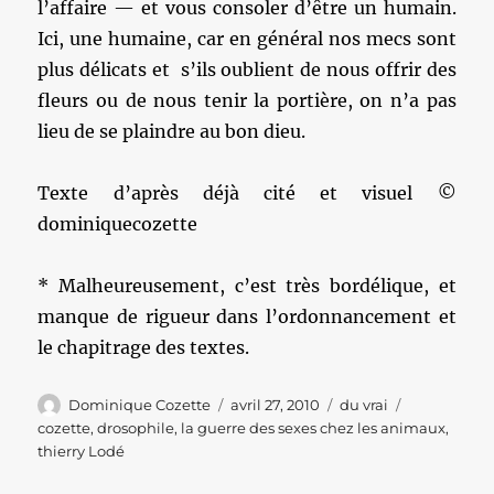
l’affaire — et vous consoler d’être un humain.
Ici, une humaine, car en général nos mecs sont
plus délicats et s’ils oublient de nous offrir des
fleurs ou de nous tenir la portière, on n’a pas
lieu de se plaindre au bon dieu.
Texte d’après déjà cité et visuel ©
dominiquecozette
* Malheureusement, c’est très bordélique, et
manque de rigueur dans l’ordonnancement et
le chapitrage des textes.
Auteur
Publié
Catégories
Étiquettes
Dominique Cozette
avril 27, 2010
du vrai
le
cozette
,
drosophile
,
la guerre des sexes chez les animaux
,
thierry Lodé