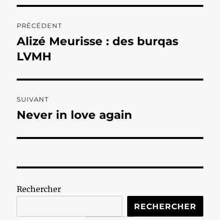
Navigation
PRÉCÉDENT
de
Alizé Meurisse : des burqas
Publication
précédente :
LVMH
l’article
SUIVANT
Never in love again
Publication
suivante :
Rechercher
RECHERCHER