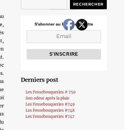
RECHERCHER
au
e,
S'abonner au blog de Cozette
s
t,
en
t.
ec
s.
Derniers post
us
ne
Les Fessebouqueries # 750
oi
Son odeur après la pluie
Les Fessebouqueries #749
er
Les Fessebouqueries #748
ns
Les Fessebouqueries #747
du