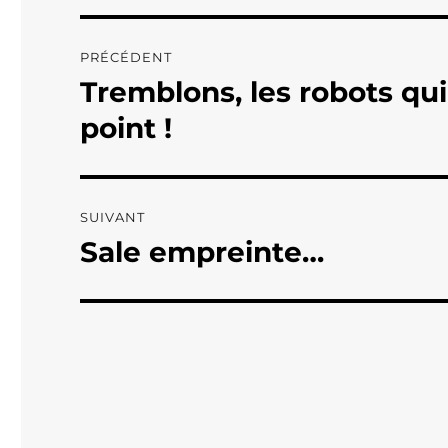
Navigation
PRÉCÉDENT
de
Tremblons, les robots qu
Publication
précédente :
l’article
point !
SUIVANT
Sale empreinte…
Publication
suivante :