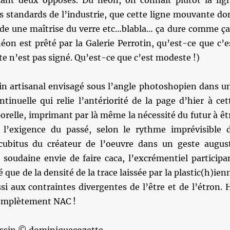
iant deux opposés. Du néon, on connaît plutôt la lig
s standards de l’industrie, que cette ligne mouvante do
nde une maîtrise du verre etc…blabla… ça dure comme ç
néon est prêté par la Galerie Perrotin, qu’est-ce que c’e
te n’est pas signé. Qu’est-ce que c’est modeste !)
sin artisanal envisagé sous l’angle photoshopien dans u
inuelle qui relie l’antériorité de la page d’hier à cet
relle, imprimant par là même la nécessité du futur à êt
 l’exigence du passé, selon le rythme imprévisible 
 cubitus du créateur de l’oeuvre dans un geste augus
soudaine envie de faire caca, l’excrémentiel participa
té que de la densité de la trace laissée par la plastic(h)ien
si aux contraintes divergentes de l’être et de l’étron. 
 complètement NAC !