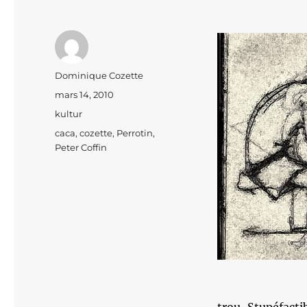
Auteur
Dominique Cozette
Publié
mars 14, 2010
le
Catégories
kultur
Étiquettes
caca
,
cozette
,
Perrotin
,
Peter Coffin