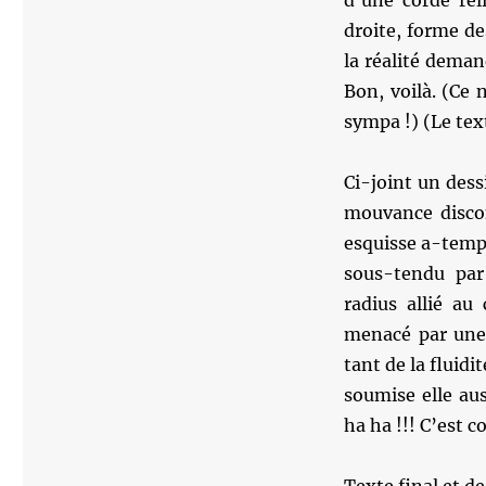
d’une corde rel
droite, forme de
la réalité dema
Bon, voilà. (Ce 
sympa !) (Le tex
Ci-joint un des
mouvance discont
esquisse a-tempo
sous-tendu par
radius allié au
menacé par une 
tant de la fluidi
soumise elle aus
ha ha !!! C’est