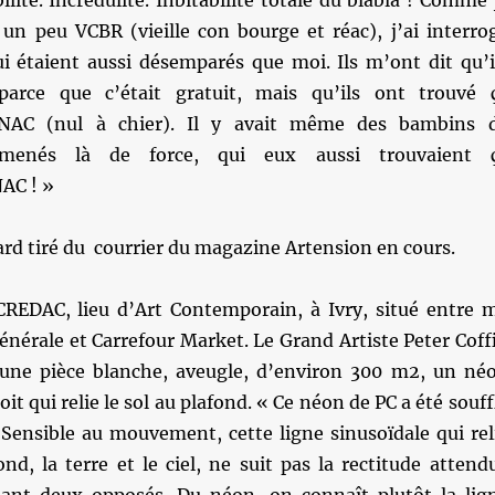
ilité. Incrédulité. Inbitabilité totale du blabla ! Comme 
 un peu VCBR (vieille con bourge et réac), j’ai interro
i étaient aussi désemparés que moi. Ils m’ont dit qu’i
parce que c’était gratuit, mais qu’ils ont trouvé 
NAC (nul à chier). Il y avait même des bambins 
menés là de force, qui eux aussi trouvaient 
AC ! »
rd tiré du courrier du magazine Artension en cours.
CREDAC, lieu d’Art Contemporain, à Ivry, situé entre 
Générale et Carrefour Market. Le Grand Artiste Peter Coff
une pièce blanche, aveugle, d’environ 300 m2, un né
oit qui relie le sol au plafond. « Ce néon de PC a été souff
 Sensible au mouvement, cette ligne sinusoïdale qui rel
fond, la terre et le ciel, ne suit pas la rectitude attend