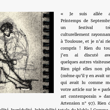
« Je suis allée 
Printemps de Septembr
un festival trè
culturellement rayonnan
à Toulouse, et je n’ai ri
compris ! Rien du tou
j’en ai discuté av
quelques autres visiteuse
Rien pigé elles non pl
(même qu’il y en avait u
qui avait lu comme m
votre article sur le « parl
art contemporain » da
Artension n° 97). Rien 