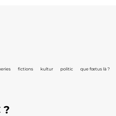
eries
fictions
kultur
politic
que fœtus là ?
 ?