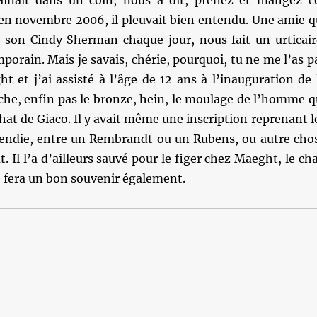
traînait dans un coin, nous a dit, prenez et mangez c
t en novembre 2006, il pleuvait bien entendu. Une amie q
son Cindy Sherman chaque jour, nous fait un urticair
emporain. Mais je savais, chérie, pourquoi, tu ne me l’as p
 et j’ai assisté à l’âge de 12 ans à l’inauguration de 
che, enfin pas le bronze, hein, le moulage de l’homme q
 chat de Giaco. Il y avait même une inscription reprenant l
ncendie, entre un Rembrandt ou un Rubens, ou autre cho
t. Il l’a d’ailleurs sauvé pour le figer chez Maeght, le cha
e fera un bon souvenir également.