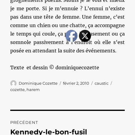
grognements puérils. Moins je le vois et mieux
je me porte. Si je m’ennuie ? L’ennui n’existe
pas dans une tête de femme. Une femme, c’est
comme un chien ou une chatte, ça accompagne
le temps qui coule, ça pépie joyeusement ou ça
somnole passivement à l’endroit où elle s’est
posée en attendant la suite des événements.
Texte et dessin © dominiquecozette
Auteur
Publié
Catégories
Étiquettes
Dominique Cozette
février 2, 2010
caustic
le
cozette
,
harem
Navigation
PRÉCÉDENT
de
Kennedy-le-bon-fusil
Publication