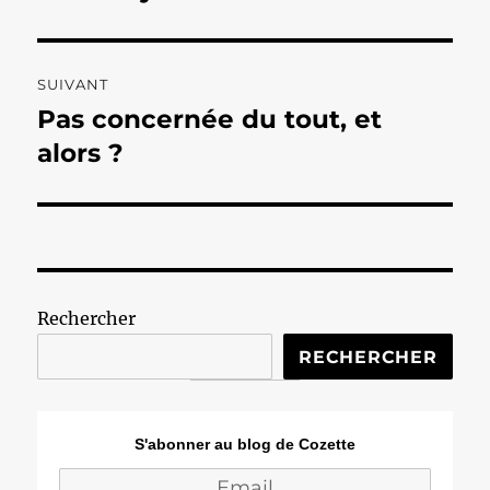
précédente :
l’article
SUIVANT
Pas concernée du tout, et
Publication
suivante :
alors ?
Rechercher
RECHERCHER
S'abonner au blog de Cozette