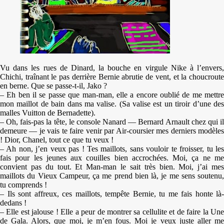
Vu dans les rues de Dinard, la bouche en virgule Nike à l’envers,
Chichi, traînant le pas derrière Bernie abrutie de vent, et la choucroute
en berne. Que se passe-t-il, Jako ?
– Eh ben il se passe que man-man, elle a encore oublié de me mettre
mon maillot de bain dans ma valise. (Sa valise est un tiroir d’une des
malles Vuitton de Bernadette).
– Oh, fais-pas la tête, le console Nanard — Bernard Arnault chez qui il
demeure — je vais te faire venir par Air-coursier mes derniers modèles
! Dior, Chanel, tout ce que tu veux !
– Ah non, j’en veux pas ! Tes maillots, sans vouloir te froisser, tu les
fais pour les jeunes aux couilles bien accrochées. Moi, ça ne me
convient pas du tout. Et Man-man le sait très bien. Moi, j’ai mes
maillots du Vieux Campeur, ça me prend bien là, je me sens soutenu,
tu comprends !
– Ils sont affreux, ces maillots, tempête Bernie, tu me fais honte là-
dedans !
– Elle est jalouse ! Elle a peur de montrer sa cellulite et de faire la Une
de Gala. Alors, que moi, je m’en fous. Moi je veux juste aller me