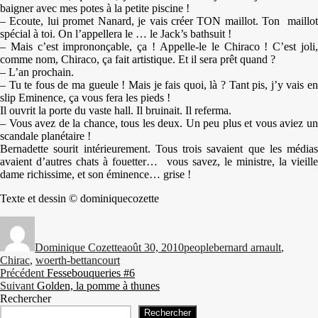
baigner avec mes potes à la petite piscine !
– Ecoute, lui promet Nanard, je vais créer TON maillot. Ton maillot
spécial à toi. On l’appellera le … le Jack’s bathsuit !
– Mais c’est imprononçable, ça ! Appelle-le le Chiraco ! C’est joli,
comme nom, Chiraco, ça fait artistique. Et il sera prêt quand ?
– L’an prochain.
– Tu te fous de ma gueule ! Mais je fais quoi, là ? Tant pis, j’y vais en
slip Eminence, ça vous fera les pieds !
Il ouvrit la porte du vaste hall. Il bruinait. Il referma.
– Vous avez de la chance, tous les deux. Un peu plus et vous aviez un
scandale planétaire !
Bernadette sourit intérieurement. Tous trois savaient que les médias
avaient d’autres chats à fouetter… vous savez, le ministre, la vieille
dame richissime, et son éminence… grise !
Texte et dessin © dominiquecozette
Auteur
Publié
Catégories
Étiquettes
le
Dominique Cozette
août 30, 2010
people
bernard arnault
,
Chirac
,
woerth-bettancourt
Navigation
Publication
Précédent
Fessebouqueries #6
Publication
précédente :
Suivant
Golden, la pomme à thunes
de
suivante :
Rechercher
l’article
Rechercher