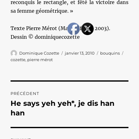
reconquis le rectangle, et fêté la victoire dans
sa femme géométrique. »
Texte Pierre Mérot (Mammifères, 2003).
Dessin © dominiquecozette
Auteur
Publié
Catégories
Étique
Dominique Cozette
janvier 13, 2010
bouquins
le
cozette
,
pierre mérot
Navigation
PRÉCÉDENT
de
He says yeh yeh*, je dis han
Publication
précédente :
han
l’article