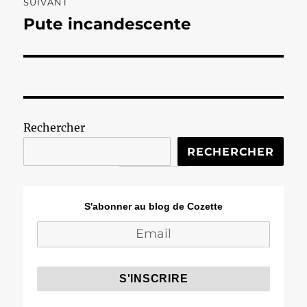
SUIVANT
Pute incandescente
Publication
suivante :
Rechercher
RECHERCHER
S'abonner au blog de Cozette