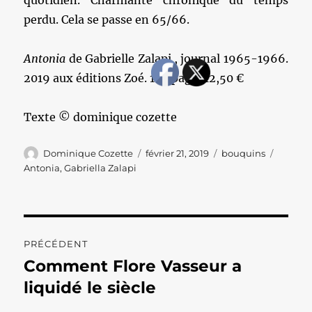
quotidien. Charmante chronique du temps
perdu. Cela se passe en 65/66.
Antonia
de Gabrielle Zalapi , journal 1965-1966.
2019 aux éditions Zoé. 104 page, 12,50 €
Texte © dominique cozette
Auteur
Publié
Catégories
Étiquet
Dominique Cozette
février 21, 2019
bouquins
le
Antonia
,
Gabriella Zalapi
Navigation
PRÉCÉDENT
de
Comment Flore Vasseur a
Publication
précédente :
liquidé le siècle
l’article