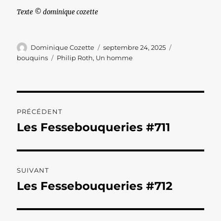
Texte © dominique cozette
Auteur
Publié
Catégories
Dominique Cozette
septembre 24, 2025
le
Étiquettes
bouquins
Philip Roth
,
Un homme
Navigation
PRÉCÉDENT
de
Les Fessebouqueries #711
Publication
précédente :
l’article
SUIVANT
Les Fessebouqueries #712
Publication
suivante :