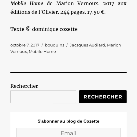
Mobile Home
de Marion Vernoux. 2017 aux
éditions de l’Olivier. 244 pages. 17,50 €.
Texte © dominique cozette
Publié
Catégories
Étiquettes
octobre 7, 2017
bouquins
Jacsques Audiard
,
Marion
le
Vernoux
,
Mobile Home
Rechercher
RECHERCHER
S'abonner au blog de Cozette