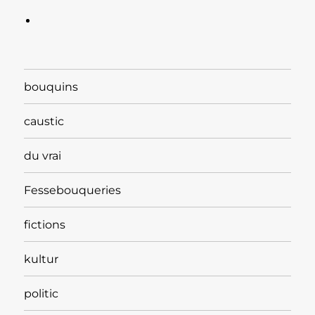
bouquins
caustic
du vrai
Fessebouqueries
fictions
kultur
politic