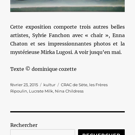
Cette exposition comporte trois autres belles
artistes, Sylvie Fanchon avec « chair », Enna
Chaton et ses impressionnantes photos et la
mystérieuse Mirka Lugosi. A voir jusqu’en mai.
Texte © dominique cozette
Publié
Catégories
Étiquettes
février 23, 2015
kultur
CRAC de Sète
,
les Frères
le
Ripoulin
,
Lucrate Milk
,
Nina Childress
Rechercher