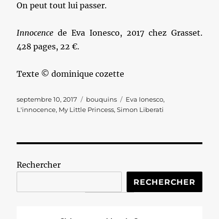
On peut tout lui passer.
Innocence
de Eva Ionesco, 2017 chez Grasset.
428 pages, 22 €.
Texte © dominique cozette
Publié
Catégories
Étiquettes
septembre 10, 2017
bouquins
Eva Ionesco
,
le
L'innocence
,
My Little Princess
,
Simon Liberati
Rechercher
RECHERCHER