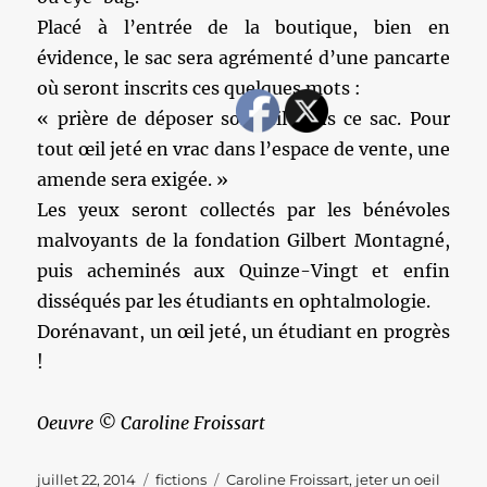
Placé à l’entrée de la boutique, bien en
évidence, le sac sera agrémenté d’une pancarte
où seront inscrits ces quelques mots :
« prière de déposer son œil dans ce sac. Pour
tout œil jeté en vrac dans l’espace de vente, une
amende sera exigée. »
Les yeux seront collectés par les bénévoles
malvoyants de la fondation Gilbert Montagné,
puis acheminés aux Quinze-Vingt et enfin
disséqués par les étudiants en ophtalmologie.
Dorénavant, un œil jeté, un étudiant en progrès
!
Oeuvre © Caroline Froissart
Publié
Catégories
Étiquettes
juillet 22, 2014
fictions
Caroline Froissart
,
jeter un oeil