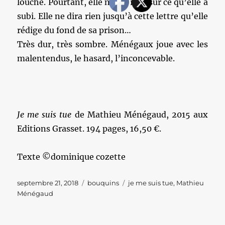
louche. Pourtant, elle ne dit rien sur ce qu’elle a
subi. Elle ne dira rien jusqu’à cette lettre qu’elle
rédige du fond de sa prison…
Très dur, très sombre. Ménégaux joue avec les
malentendus, le hasard, l’inconcevable.
Je me suis tue
de Mathieu Ménégaud, 2015 aux
Editions Grasset. 194 pages, 16,50 €.
Texte ©dominique cozette
Publié
Catégories
Étiquettes
septembre 21, 2018
bouquins
je me suis tue
,
Mathieu
le
Ménégaud