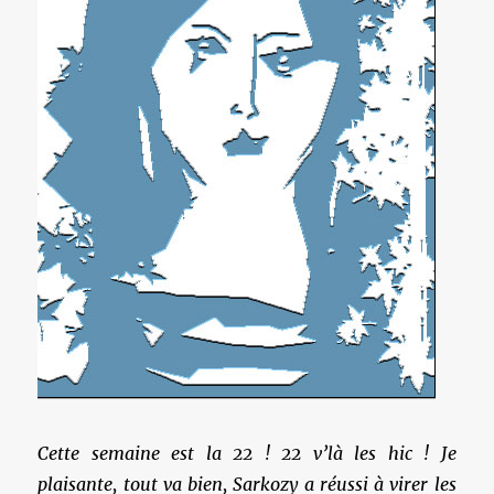
Cette semaine est la 22 ! 22 v’là les hic ! Je
plaisante, tout va bien, Sarkozy a réussi à virer les