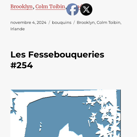
Brooklyn
, 
Colm Toibin
, 
Irlande
Publié
Catégories
Étiquettes
novembre 4, 2024
bouquins
Brooklyn
,
Colm Toibin
,
le
Irlande
Les Fessebouqueries
#254