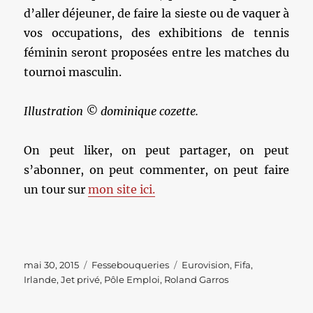
d’aller déjeuner, de faire la sieste ou de vaquer à
vos occupations, des exhibitions de tennis
féminin seront proposées entre les matches du
tournoi masculin.
Illustration © dominique cozette.
On peut liker, on peut partager, on peut
s’abonner, on peut commenter, on peut faire
un tour sur
mon site ici.
Publié
Catégories
Étiquettes
mai 30, 2015
Fessebouqueries
Eurovision
,
Fifa
,
le
Irlande
,
Jet privé
,
Pôle Emploi
,
Roland Garros