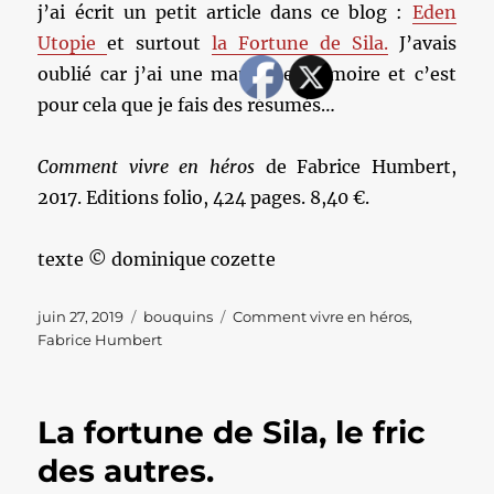
j’ai écrit un petit article dans ce blog :
Eden
Utopie
et surtout
la Fortune de Sila.
J’avais
oublié car j’ai une mauvaise mémoire et c’est
pour cela que je fais des résumés…
Comment vivre en héros
de Fabrice Humbert,
2017. Editions folio, 424 pages. 8,40 €.
texte © dominique cozette
Publié
Catégories
Étiquettes
juin 27, 2019
bouquins
Comment vivre en héros
,
le
Fabrice Humbert
La fortune de Sila, le fric
des autres.