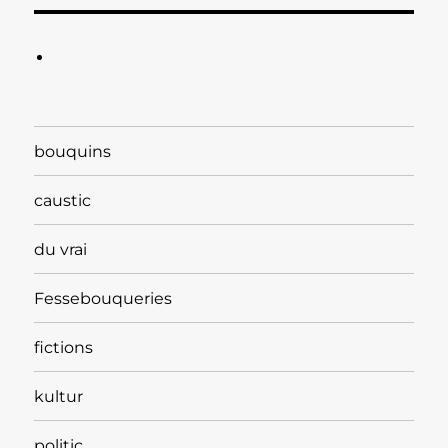
bouquins
caustic
du vrai
Fessebouqueries
fictions
kultur
politic