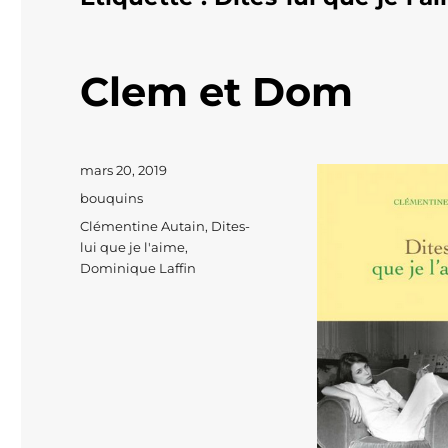
Clem et Dom
Publié
mars 20, 2019
le
Catégories
bouquins
Étiquettes
Clémentine Autain
,
Dites-
lui que je l'aime
,
Dominique Laffin