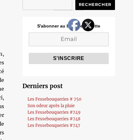
RECHERCHER
S'abonner au blog de Cozette
n,
es
té
le
Derniers post
ne
i,
Les Fessebouqueries # 750
us
Son odeur après la pluie
Les Fessebouqueries #749
er
Les Fessebouqueries #748
le
Les Fessebouqueries #747
rs