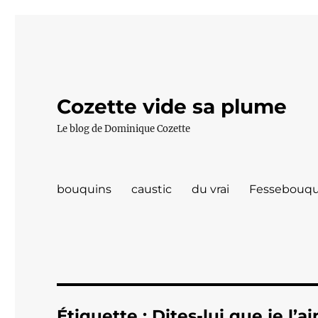
Cozette vide sa plume
Le blog de Dominique Cozette
bouquins
caustic
du vrai
Fessebouqu
Étiquette :
Dites-lui que je l’a