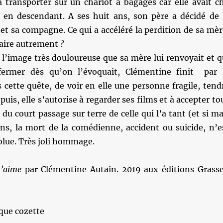
 transporter sur un chariot à bagages car elle avait c
n en descendant. A ses huit ans, son père a décidé de 
 et sa compagne. Ce qui a accéléré la perdition de sa mèr
ire autrement ?
 l’image très douloureuse que sa mère lui renvoyait et q
efermer dès qu’on l’évoquait, Clémentine finit par 
 cette quête, de voir en elle une personne fragile, tend
uis, elle s’autorise à regarder ses films et à accepter to
du court passage sur terre de celle qui l’a tant (et si ma
s, la mort de la comédienne, accident ou suicide, n’e
olue. Très joli hommage.
l’aime
par Clémentine Autain. 2019 aux éditions Grasse
que cozette