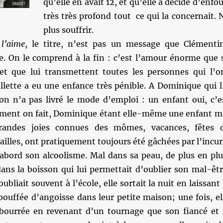
qu’elle en avait 12, et qu’elle a décidé d’enfou
très très profond tout ce qui la concernait. 
plus souffrir.
 l’aime
, le titre, n’est pas un message que Clémenti
e. On le comprend à la fin : c’est l’amour énorme que 
et que lui transmettent toutes les personnes qui l’o
illette a eu une enfance très pénible. A Dominique qui l
 on n’a pas livré le mode d’emploi : un enfant oui, c’e
ment on fait, Dominique étant elle-même une enfant m
randes joies connues des mômes, vacances, fêtes 
vailles, ont pratiquement toujours été gâchées par l’incur
’abord son alcoolisme. Mal dans sa peau, de plus en plu
 dans la boisson qui lui permettait d’oublier son mal-êtr
l’oubliait souvent à l’école, elle sortait la nuit en laissant 
t bouffée d’angoisse dans leur petite maison; une fois, el
 bourrée en revenant d’un tournage que son fiancé et 