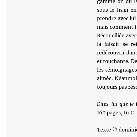
gamine on dû la
sous le train e
prendre avec lui
mais comment fa
Réconciliée avec
la faisait se r
redécouvrir dans
et touchante. Dep
les témoignages 
aimée. Néanmoin
toujours pas rés
Dites-lui que je 
160 pages, 16 €
Texte © domini