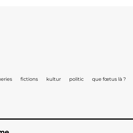
eries
fictions
kultur
politic
que fœtus là ?
ime