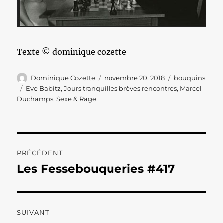
Texte © dominique cozette
Auteur
Publié
Catégories
Dominique Cozette
novembre 20, 2018
bouquins
le
Étiquettes
Eve Babitz
,
Jours tranquilles brèves rencontres
,
Marcel
Duchamps
,
Sexe & Rage
Navigation
PRÉCÉDENT
de
Les Fessebouqueries #417
Publication
précédente :
l’article
SUIVANT