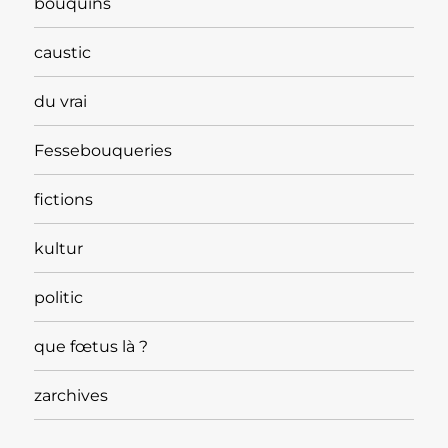
bouquins
caustic
du vrai
Fessebouqueries
fictions
kultur
politic
que fœtus là ?
zarchives