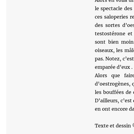
Alors en voilà 
le spectacle des
ces saloperies r
des sortes d’oe
testostérone et
sont bien moin
oiseaux, les mâl
pas. Notez, c’es
emparée d’eux .
Alors que fai
d’oestrogènes, q
les bouffées de 
D’ailleurs, c’est
en ont encore da
Texte et dessin