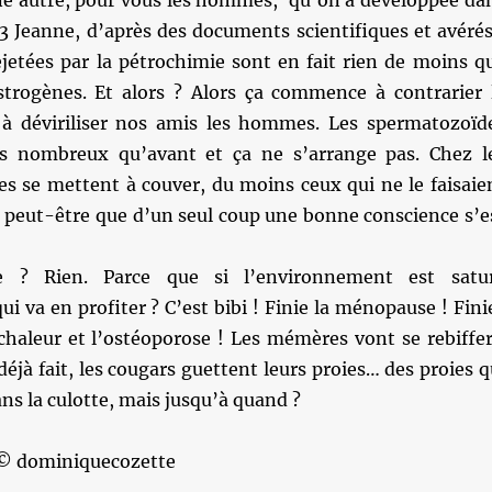
une autre, pour vous les hommes, qu’on a développée da
 3 Jeanne, d’après des documents scientifiques et avérés
ejetées par la pétrochimie sont en fait rien de moins q
strogènes. Et alors ? Alors ça commence à contrarier 
 à déviriliser nos amis les hommes. Les spermatozoïd
s nombreux qu’avant et ça ne s’arrange pas. Chez l
es se mettent à couver, du moins ceux qui ne le faisaie
t peut-être que d’un seul coup une bonne conscience s’e
re ? Rien. Parce que si l’environnement est satu
ui va en profiter ? C’est bibi ! Finie la ménopause ! Fini
chaleur et l’ostéoporose ! Les mémères vont se rebiffer
 déjà fait, les cougars guettent leurs proies… des proies q
ns la culotte, mais jusqu’à quand ?
 © dominiquecozette