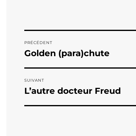
Navigation
PRÉCÉDENT
de
Golden (para)chute
Publication
précédente :
l’article
SUIVANT
L’autre docteur Freud
Publication
suivante :