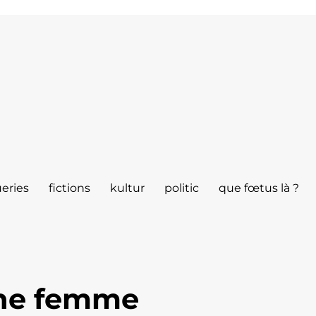
eries
fictions
kultur
politic
que fœtus là ?
ne femme