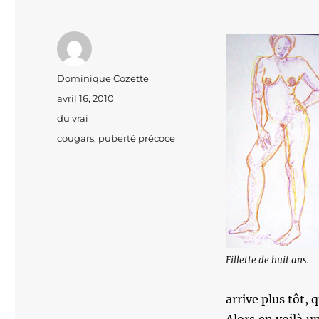
Auteur
Dominique Cozette
Publié
avril 16, 2010
le
Catégories
du vrai
Étiquettes
cougars
,
puberté précoce
Fillette de huit ans.
arrive plus tôt, 