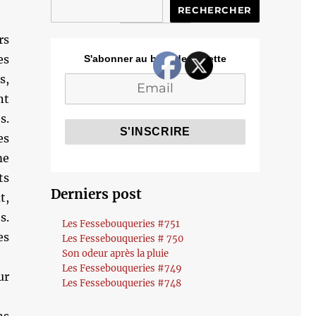
RECHERCHER
rs
es
S'abonner au blog de Cozette
s,
nt
s.
es
me
ts
Derniers post
t,
s.
Les Fessebouqueries #751
es
Les Fessebouqueries # 750
Son odeur après la pluie
Les Fessebouqueries #749
ur
Les Fessebouqueries #748