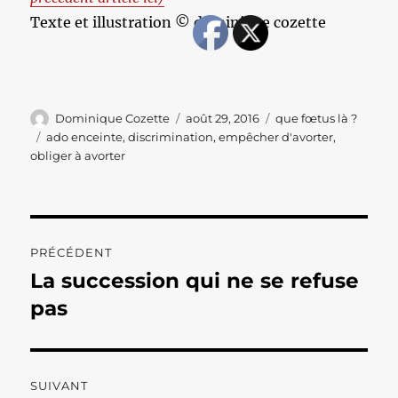
Texte et illustration © dominique cozette
Auteur
Publié
Catégories
Dominique Cozette
août 29, 2016
que fœtus là ?
le
Étiquettes
ado enceinte
,
discrimination
,
empêcher d'avorter
,
obliger à avorter
Navigation
PRÉCÉDENT
de
La succession qui ne se refuse
Publication
précédente :
pas
l’article
SUIVANT