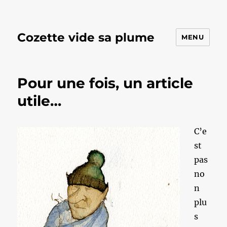
Cozette vide sa plume
MENU
Pour une fois, un article
utile…
C’e
st
pas
no
n
plu
s