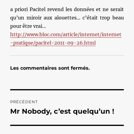
a priori Pacitel revend les données et ne serait
qu’un miroir aux alouettes… c’était trop beau
pour être vrai…
http://www.bloc.com/article/internet/internet
-pratique/pacitel-2011-09-26.html
Les commentaires sont fermés.
Navigation
PRÉCÉDENT
de
Mr Nobody, c’est quelqu’un !
Publication
précédente :
l’article