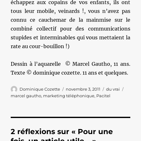
échappez aux copains de vos enfants, ils ont
tous leur mobile, veinards !, vous n’avez pas
connu ce cauchemar de la mainmise sur le
combiné collectif pour des communications
stupides et interminables qui vous mettaient la
rate au cour-bouillon !)
Dessin à l’aquarelle © Marcel Gautho, 11 ans.
Texte © dominique cozette. 11 ans et quelques.
Auteur
Publié
Catégories
Étiquet
Dominique Cozette
novembre 3, 2011
du vrai
le
marcel gautho
,
marketing téléphonique
,
Pacitel
2 réflexions sur « Pour une