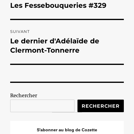
de
Les Fessebouqueries #329
Publication
précédente :
l’article
SUIVANT
Le dernier d'Adélaïde de
Publication
suivante :
Clermont-Tonnerre
Rechercher
RECHERCHER
S'abonner au blog de Cozette