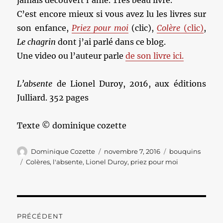
jamais découvert l’âme. Très beau livre.
C’est encore mieux si vous avez lu les livres sur
son enfance,
Priez pour moi
(clic),
Colère
(clic)
,
Le chagrin
dont j’ai parlé dans ce blog.
Une video ou l’auteur parle
de son livre ici.
L’absente
de Lionel Duroy, 2016, aux éditions
Julliard. 352 pages
Texte © dominique cozette
Auteur
Publié
Catégories
Dominique Cozette
novembre 7, 2016
bouquins
le
Étiquettes
Colères
,
l'absente
,
Lionel Duroy
,
priez pour moi
Navigation
PRÉCÉDENT