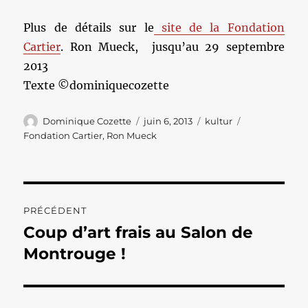
Plus de détails sur le
site de la Fondation
Cartier
. Ron Mueck, jusqu’au 29 septembre
2013
Texte ©dominiquecozette
Auteur
Publié
Catégories
Étiquettes
Dominique Cozette
juin 6, 2013
kultur
le
Fondation Cartier
,
Ron Mueck
Navigation
PRÉCÉDENT
de
Coup d’art frais au Salon de
Publication
précédente :
Montrouge !
l’article