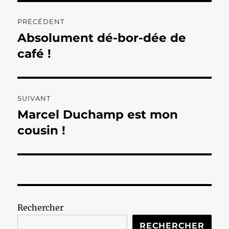
Navigation
PRÉCÉDENT
de
Absolument dé-bor-dée de
Publication
précédente :
café !
l’article
SUIVANT
Marcel Duchamp est mon
Publication
suivante :
cousin !
Rechercher
RECHERCHER