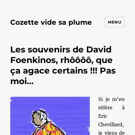
Cozette vide sa plume
MENU
Les souvenirs de David
Foenkinos, rhôôôô, que
ça agace certains !!! Pas
moi…
Si je m’en
réfère à
Eric
Chevillard,
je viens de