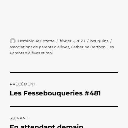
Auteur
Publié
Catégories
Étiquet
Dominique Cozette
février 2, 2020
bouquins
le
associations de parents d'élèves
,
Catherine Berthon
,
Les
Parents d'élèves et moi
Navigation
PRÉCÉDENT
de
Les Fessebouqueries #481
Publication
précédente :
l’article
SUIVANT
En attendant demain…
Publication