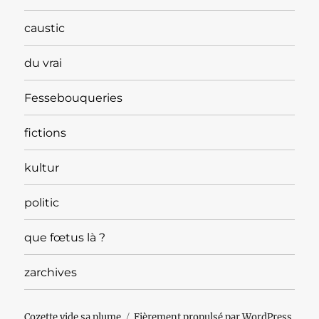
caustic
du vrai
Fessebouqueries
fictions
kultur
politic
que fœtus là ?
zarchives
Cozette vide sa plume
Fièrement propulsé par WordPress