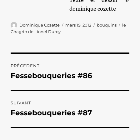
Texte et dessin ©
dominique cozette
Auteur
Publié
Catégories
Étiquett
Dominique Cozette
mars 19, 2012
bouquins
le
le
Chagrin de Lionel Duroy
Navigation
PRÉCÉDENT
de
Fessebouqueries #86
Publication
précédente :
l’article
SUIVANT
Fessebouqueries #87
Publication
suivante :