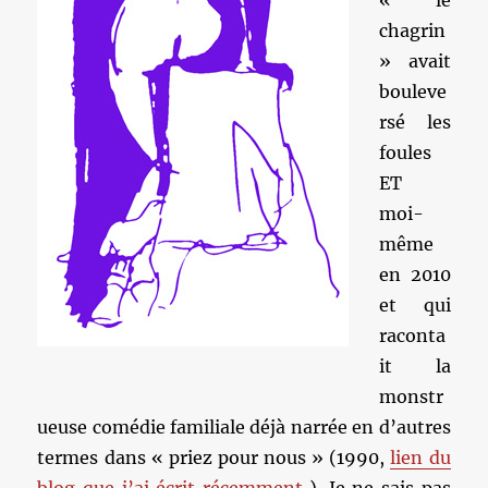
« le
chagrin
» avait
bouleve
rsé les
foules
ET
moi-
même
en 2010
et qui
raconta
it la
monstr
ueuse comédie familiale déjà narrée en d’autres
termes dans « priez pour nous » (1990,
lien du