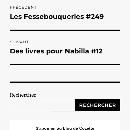
Navigation
PRÉCÉDENT
de
Les Fessebouqueries #249
Publication
précédente :
l’article
SUIVANT
Des livres pour Nabilla #12
Publication
suivante :
Rechercher
RECHERCHER
S'abonner au blog de Cozette