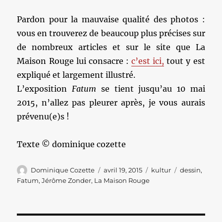
Pardon pour la mauvaise qualité des photos :
vous en trouverez de beaucoup plus précises sur
de nombreux articles et sur le site que La
Maison Rouge lui consacre :
c’est ici,
tout y est
expliqué et largement illustré.
L’exposition
Fatum
se tient jusqu’au 10 mai
2015, n’allez pas pleurer après, je vous aurais
prévenu(e)s !
Texte © dominique cozette
Auteur
Publié
Catégories
Étiquettes
Dominique Cozette
avril 19, 2015
kultur
dessin
,
le
Fatum
,
Jérôme Zonder
,
La Maison Rouge