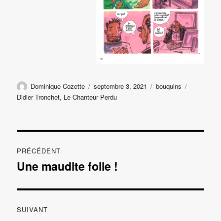
Auteur
Publié
Catégories
Étiquettes
Dominique Cozette
septembre 3, 2021
bouquins
le
Didier Tronchet
,
Le Chanteur Perdu
Navigation
PRÉCÉDENT
de
Une maudite folie !
Publication
précédente :
l’article
SUIVANT