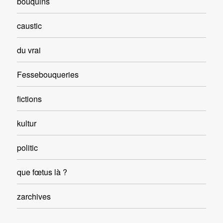
bouquins
caustic
du vrai
Fessebouqueries
fictions
kultur
politic
que fœtus là ?
zarchives