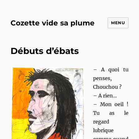
Cozette vide sa plume
MENU
Débuts d’ébats
– A quoi tu
penses,
Chouchou ?
– A rien…
– Mon oeil !
Tu as le
regard
lubrique