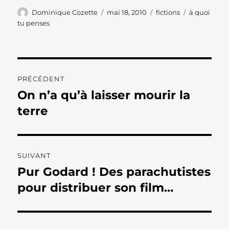
Auteur
Publié
Catégories
Étiquettes
Dominique Cozette
mai 18, 2010
fictions
à quoi
le
tu penses
Navigation
PRÉCÉDENT
de
On n’a qu’à laisser mourir la
Publication
précédente :
terre
l’article
SUIVANT
Pur Godard ! Des parachutistes
Publication
suivante :
pour distribuer son film…