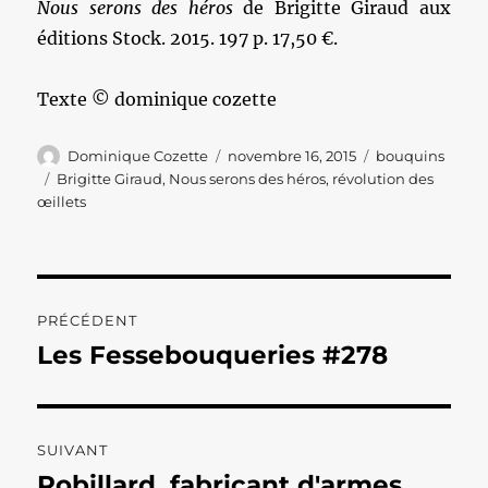
Nous serons des héros
de Brigitte Giraud aux
éditions Stock. 2015. 197 p. 17,50 €.
Texte © dominique cozette
Auteur
Publié
Catégories
Dominique Cozette
novembre 16, 2015
bouquins
le
Étiquettes
Brigitte Giraud
,
Nous serons des héros
,
révolution des
œillets
Navigation
PRÉCÉDENT
de
Les Fessebouqueries #278
Publication
précédente :
l’article
SUIVANT
Robillard, fabricant d'armes
Publication