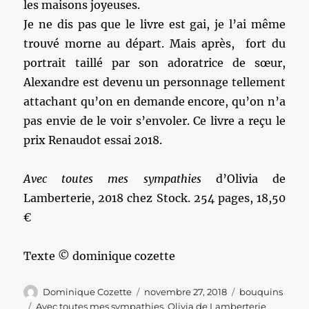
les maisons joyeuses.
Je ne dis pas que le livre est gai, je l’ai même
trouvé morne au départ. Mais après, fort du
portrait taillé par son adoratrice de sœur,
Alexandre est devenu un personnage tellement
attachant qu’on en demande encore, qu’on n’a
pas envie de le voir s’envoler. Ce livre a reçu le
prix Renaudot essai 2018.
Avec toutes mes sympathies
d’Olivia de
Lamberterie, 2018 chez Stock. 254 pages, 18,50
€
Texte © dominique cozette
Auteur
Publié
Catégories
Dominique Cozette
novembre 27, 2018
bouquins
le
Étiquettes
Avec toutes mes sympathies
,
Olivia de Lamberterie