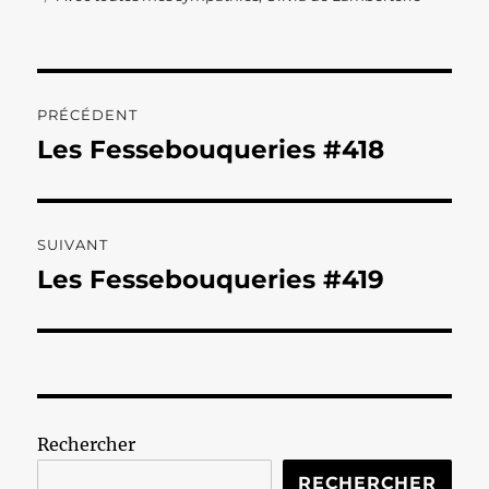
Navigation
PRÉCÉDENT
de
Les Fessebouqueries #418
Publication
précédente :
l’article
SUIVANT
Les Fessebouqueries #419
Publication
suivante :
Rechercher
RECHERCHER