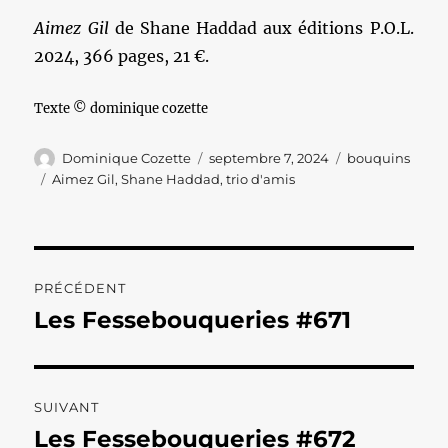
Aimez Gil
de Shane Haddad aux éditions P.O.L.
2024, 366 pages, 21 €.
Texte © dominique cozette
Auteur
Publié
Catégories
Dominique Cozette
septembre 7, 2024
bouquins
le
Étiquettes
Aimez Gil
,
Shane Haddad
,
trio d'amis
Navigation
PRÉCÉDENT
de
Les Fessebouqueries #671
Publication
précédente :
l’article
SUIVANT
Les Fessebouqueries #672
Publication