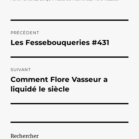
Navigation
PRÉCÉDENT
de
Les Fessebouqueries #431
Publication
précédente :
l’article
SUIVANT
Comment Flore Vasseur a
Publication
suivante :
liquidé le siècle
Rechercher