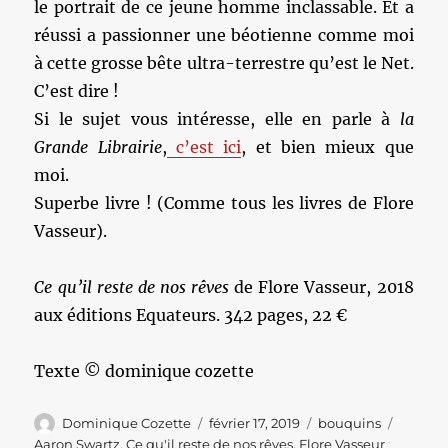
le portrait de ce jeune homme inclassable. Et a
réussi a passionner une béotienne comme moi
à cette grosse bête ultra-terrestre qu’est le Net.
C’est dire !
Si le sujet vous intéresse, elle en parle à
la
Grande Librairie
,
c’est ici
, et bien mieux que
moi.
Superbe livre ! (Comme tous les livres de Flore
Vasseur).
Ce qu’il reste de nos rêves
de Flore Vasseur, 2018
aux éditions Equateurs. 342 pages, 22 €
Texte © dominique cozette
Auteur
Publié
Catégories
Étiquet
Dominique Cozette
février 17, 2019
bouquins
le
Aaron Swartz
,
Ce qu'il reste de nos rêves
,
Flore Vasseur