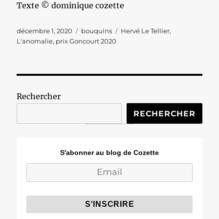
Texte © dominique cozette
Publié
Catégories
Étiquettes
décembre 1, 2020
bouquins
Hervé Le Tellier
,
le
L'anomalie
,
prix Goncourt 2020
Rechercher
RECHERCHER
S'abonner au blog de Cozette