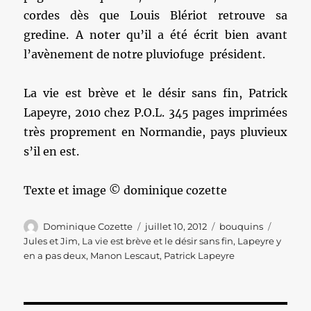
cordes dès que Louis Blériot retrouve sa
gredine. A noter qu’il a été écrit bien avant
l’avènement de notre pluviofuge président.
La vie est brève et le désir sans fin, Patrick
Lapeyre, 2010 chez P.O.L. 345 pages imprimées
très proprement en Normandie, pays pluvieux
s’il en est.
Texte et image © dominique cozette
Auteur
Publié
Catégories
Étiquet
Dominique Cozette
juillet 10, 2012
bouquins
le
Jules et Jim
,
La vie est brève et le désir sans fin
,
Lapeyre y
en a pas deux
,
Manon Lescaut
,
Patrick Lapeyre