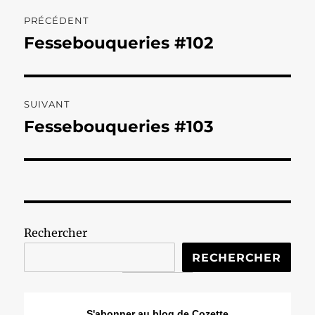
Navigation
PRÉCÉDENT
de
Fessebouqueries #102
Publication
précédente :
l’article
SUIVANT
Fessebouqueries #103
Publication
suivante :
Rechercher
RECHERCHER
S'abonner au blog de Cozette